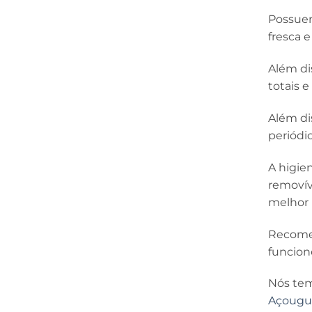
Possuem
fresca 
Além di
totais 
Além di
periódi
A higien
removív
melhor 
Recomen
funcion
Nós tem
Açougu