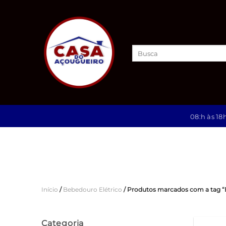
Skip
to
content
Pesquisar
por:
08:h às 18
Início
/
Bebedouro Elétrico
/
Produtos marcados com a tag “B
Categoria