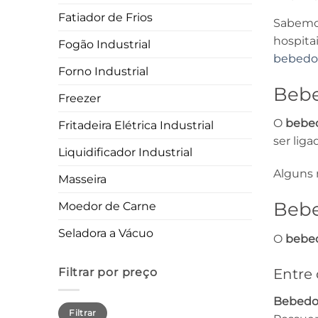
Fatiador de Frios
Sabemos
hospita
Fogão Industrial
bebedo
Forno Industrial
Bebe
Freezer
O
bebed
Fritadeira Elétrica Industrial
ser lig
Liquidificador Industrial
Alguns 
Masseira
Bebe
Moedor de Carne
Seladora a Vácuo
O
bebed
Entre
Filtrar por preço
Bebedo
Preço
Preço
Filtrar
mínimo
máximo