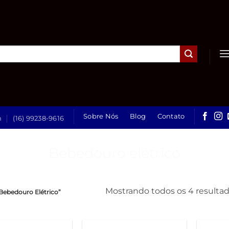
Sobre Nós
Blog
Contato
h
(16) 99238-9616
Bebedouro elétrico
Mostrando todos os 4 resulta
ebedouro Elétrico”