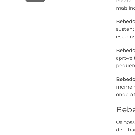
Possuem
mais in
Bebedo
sustent
espaços
Bebedou
aprovei
pequena
Bebedou
momento
onde o f
Bebe
Os noss
de filtra