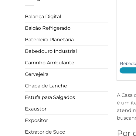
Balança Digital
Balcão Refrigerado
Batedeira Planetária
Bebedouro Industrial
Carrinho Ambulante
Bebedou
Cervejeira
Chapa de Lanche
A Casa 
Estufa para Salgados
é um it
Exaustor
atendim
buscand
Expositor
Por 
Extrator de Suco