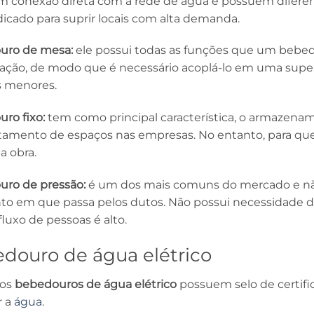
 conexão direta com a rede de água e possuem difere
dicado para suprir locais com alta demanda.
uro de mesa:
ele possui todas as funções que um bebed
ação, de modo que é necessário acoplá-lo em uma super
 menores.
ro fixo:
tem como principal característica, o armazena
tamento de espaços nas empresas. No entanto, para que s
 obra.
ro de pressão:
é um dos mais comuns do mercado e não p
 em que passa pelos dutos. Não possui necessidade de
luxo de pessoas é alto.
douro de água elétrico
os
bebedouros de água elétrico
possuem selo de certifi
r a
água
.