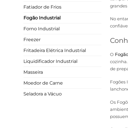
grandes 
Fatiador de Frios
Fogão Industrial
No enta
confiáve
Forno Industrial
Conhe
Freezer
Fritadeira Elétrica Industrial
O
Fogão 
Liquidificador Industrial
cozinha.
de prep
Masseira
Fogões I
Moedor de Carne
lanchonet
Seladora a Vácuo
Os Fogõe
ambiente
possuem