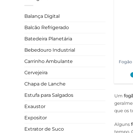
Balança Digital
Balcão Refrigerado
Batedeira Planetária
Bebedouro Industrial
Carrinho Ambulante
Fogão 
Cervejeira
Chapa de Lanche
Estufa para Salgados
Um
fogã
geralmen
Exaustor
que os t
Expositor
Alguns
f
Extrator de Suco
tempo. 