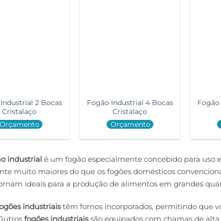
Industrial 2 Bocas
Fogão Industrial 4 Bocas
Fogão 
Cristalaço
Cristalaço
Orçamento
Orçamento
o industrial
é um fogão especialmente concebido para uso em
te muito maiores do que os fogões domésticos convencionai
ornam ideais para a produção de alimentos em grandes qua
ogões industriais
têm fornos incorporados, permitindo que v
Outros
fogões industriais
são equipados com chamas de alta