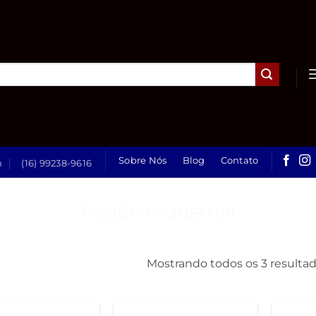
Sobre Nós
Blog
Contato
h
(16) 99238-9616
Fogão Industrial
Mostrando todos os 3 resulta