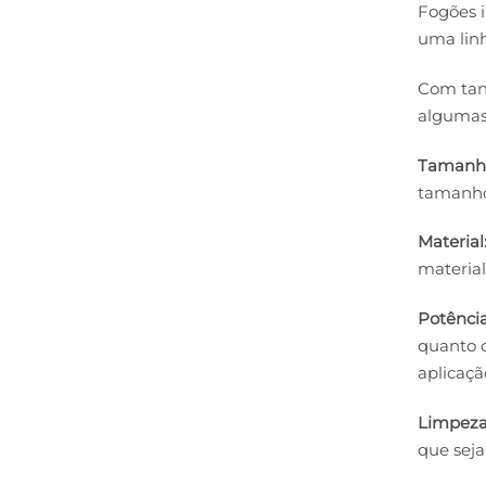
Fogões i
uma lin
Com tant
algumas 
Tamanh
tamanho 
Material
material
Potência
quanto c
aplicaçã
Limpeza
que seja