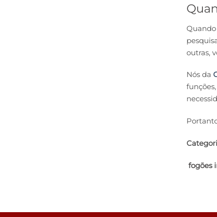
Quant
Quando s
pesquisa
outras, 
Nós da
C
funções,
necessid
Portanto
Categori
fogões i