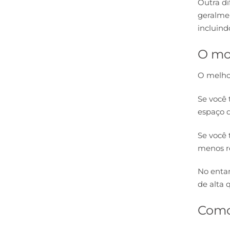
Outra di
geralmen
incluind
O mod
O melhor
Se você 
espaço d
Se você
menos r
No entan
de alta 
Como