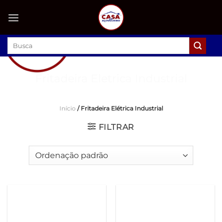
Skip
to
content
Pesquisar
por:
Fritadeira Eletrica Industrial
Início
/
Fritadeira Elétrica Industrial
FILTRAR