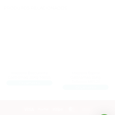
PRODUTOS RELACIONADOS
Masseira Basculante
Masseira Espiral
Gastromaq 25Kg MBI25
Gastromaq 25Kg
Trifasico MES25
Orçamento
Orçamento