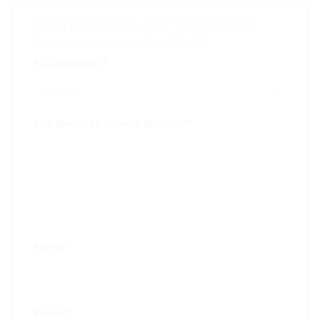
Seja o primeiro a avaliar “Masseira Semi
Rapida Gastromaq 5Kg MBI05”
Sua avaliação
*
Sua avaliação sobre o produto
*
Nome
*
E-mail
*