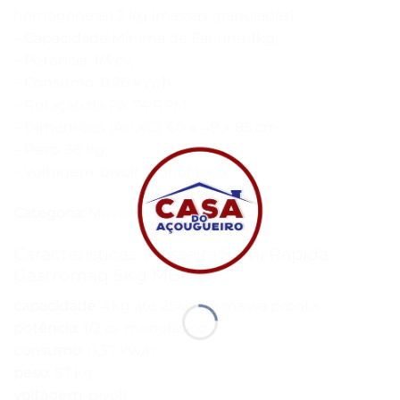
homogêneas) 2 kg (massas granuladas);
– Capacidade Mínima de Farinha: 1kg;
– Potência: 1/3 cv;
– Consumo: 0,26 kW/h;
– Rotação da Pá: 74 RPM;
– Dimensões (AxLxC): 60 x 49 x 85 cm;
– Peso: 38 kg;
– Voltagem: bivolt monofásico.
Categoria:
Masseira
Características: Masseira Semi Rapida
Gastromaq 5Kg MBI05
capacidade
: 4kg até 25kg de massa pronta
potência
: 1/2 cv monofásico
consumo
: 0,37 kw/h
peso
: 57 kg
voltagem
: bivolt