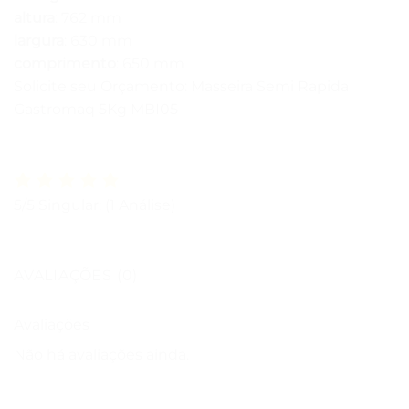
altura
: 762 mm
largura
: 630 mm
comprimento
: 650 mm
Solicite seu Orçamento: Masseira Semi Rapida
Gastromaq 5Kg MBI05
5/5
Singular: (1 Análise)
AVALIAÇÕES (0)
Avaliações
Não há avaliações ainda.