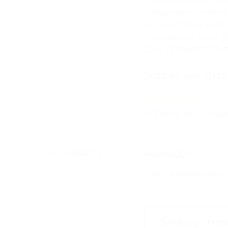
Carga máxima no ces
Área de fritura (LxP)
Classificação fiscal 
EAN-13: 7895707474
Solicite seu Orç
0/5
Singular: (0 Análi
Avaliações
AVALIAÇÕES (0)
Não há avaliações ai
Seja o primei