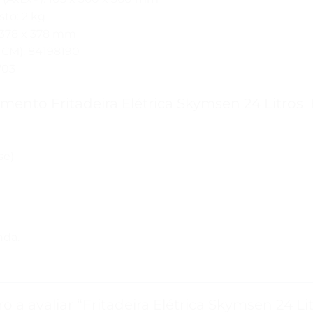
to: 2 kg
: 378 x 378 mm
(NCM): 84198190
703
amento Fritadeira Elétrica Skymsen 24 Litros
se)
nda.
ro a avaliar “Fritadeira Elétrica Skymsen 24 Li