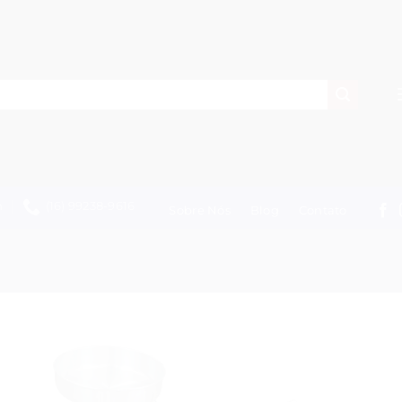
h
(16) 99238-9616
Sobre Nós
Blog
Contato