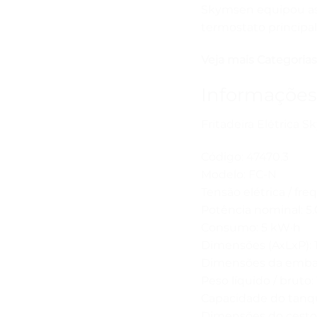
Skymsen equipou as 
termostato principa
Veja mais Categorias
Informações
Fritadeira Elétrica 
Código: 47470.3
Modelo: FC-N
Tensão elétrica / freq
Potência nominal: 5
Consumo: 5 kW·h
Dimensões (AxLxP):
Dimensões da embal
Peso líquido / bruto:
Capacidade do tanque (
Dimensões do cesto 