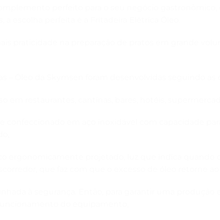
mplemento perfeito para o seu negócio gastronômico, 
, a escolha perfeita é a Fritadeira Elétrica Óleo.
ais praticidade na preparação de pratos em grande volu
ricas – Óleo da Skymsen foram desenvolvidas seguindo as
so em restaurantes, cantinas, bares, hotéis, supermercad
 confeccionado em aço inoxidável com capacidade para 5
do,
o ergonomicamente projetado, luz que indica quando o 
scorredor, que faz com que o excesso de óleo retorne ao 
inhada à segurança. Então, para garantir uma produção e
 funcionamento do equipamento,