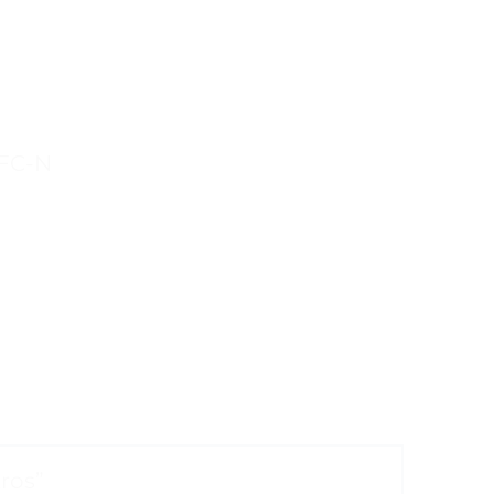
FC-N
tros”