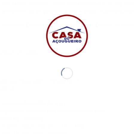
Fritadeiras Elétricas – Óleo com termostato de segura
l apresente algum problema, impedindo o superaquecim
:
Fritadeira Elétrica Industrial
|
Fritadeira Elétrica Ribeirã
Skymsen 24 Litros
uência / fases: 220 V / 50-60 Hz / 1
.000 W
 1.210,00×830,00×710,00 mm
agem (AxLxP): 1.050,00×530,00×550,00 mm
 14,80 kg / 18,00 kg
óleo / água / sal): 24 L / 14 L / 1 kg
(AxLxP): 105 x 360 x 360 mm