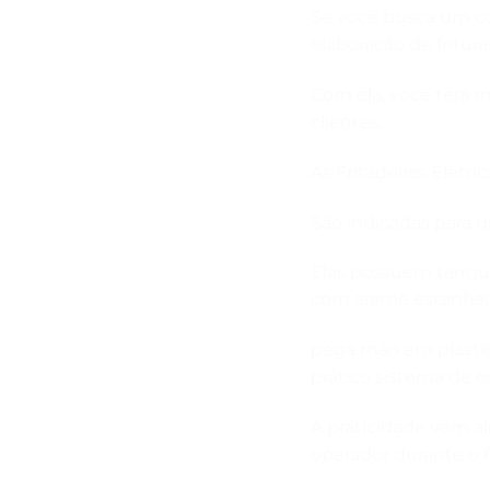
Se você busca um co
elaboração de frituras
Com ela, você terá m
clientes.
As Fritadeiras Elét
São indicadas para u
Elas possuem tanque
com arame estanha
pega mão em plástic
prático sistema de e
A praticidade vem al
operador durante o